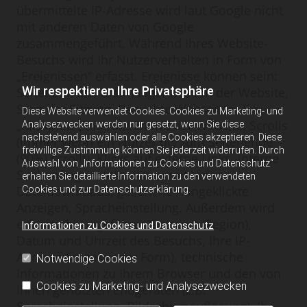
übermittelte IP-Adresse wird laut Google nicht
mit anderen Daten von Google
zusammengeführt. Während Ihres Website-
Besuchs wird Ihr Nutzerverhalten in Form von
„Ereignissen“ erfasst. Ereignisse können sein:
Wir respektieren Ihre Privatsphäre
Seitenaufrufe, Erstmaliger Besuch der Website,
Start der Sitzung, Besuchte Webseiten, Ihr
Diese Website verwendet Cookies. Cookies zu Marketing- und
„Klickpfad“, Interaktion mit der Website, Scrolls
Analysezwecken werden nur gesetzt, wenn Sie diese
nachstehend auswählen oder alle Cookies akzeptieren. Diese
(immer wenn ein Nutzer bis zum Seitenende
freiwillige Zustimmung können Sie jederzeit widerrufen. Durch
(90%) scrollt), Klicks auf externe Links, interne
Auswahl von „Informationen zu Cookies und Datenschutz“
Suchanfragen, Interaktion mit Videos,
erhalten Sie detaillierte Information zu den verwendeten
Dateidownloads, gesehene / angeklickte
Cookies und zur Datenschutzerklärung.
Anzeigen, Spracheinstellung. Außerdem wird
erfasst: Ihr ungefährer Standort (Region),
Informationen zu Cookies und Datenschutz
Datum und Uhrzeit des Besuchs, Ihre IP-
Adresse (in gekürzter Form), technische
Notwendige Cookies
Informationen zu Ihrem Browser und den von
Cookies zu Marketing- und Analysezwecken
Ihnen genutzten Endgeräten (z.B.
Spracheinstellung, Bildschirmauflösung), Ihr