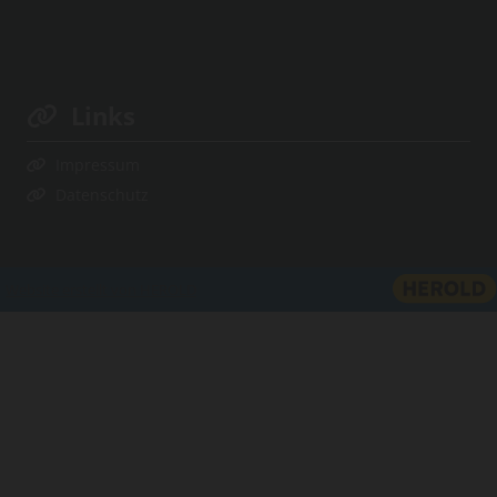
Links

Impressum

Datenschutz

Website erstellt von HEROLD