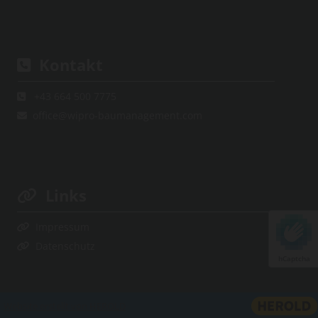
Kontakt

+43 664 500 7775

office@wipro-baumanagement.com

Links

Impressum

Datenschutz

hCaptcha
Website erstellt von HEROLD