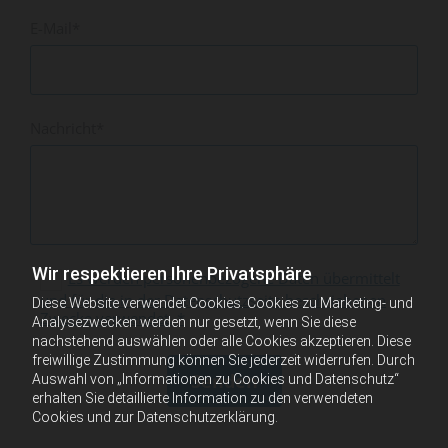
E-Mail*
Nachricht*
Wir respektieren Ihre Privatsphäre
Es werden personenbezogene Daten übermittelt
und für die in der Datenschutzseite beschriebenen
Diese Website verwendet Cookies. Cookies zu Marketing- und
Zwecke verwendet. *
Analysezwecken werden nur gesetzt, wenn Sie diese
nachstehend auswählen oder alle Cookies akzeptieren. Diese
freiwillige Zustimmung können Sie jederzeit widerrufen. Durch
Auswahl von „Informationen zu Cookies und Datenschutz“
erhalten Sie detaillierte Information zu den verwendeten
Cookies und zur Datenschutzerklärung.